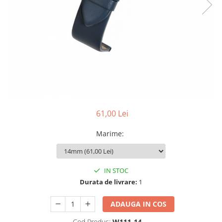
Ceasuri Police
Ceasuri Q&Q
Ceasuri Q&Q Attractive
Ceasuri Reflex
Ceasuri Sekonda
Ceasuri Timberland
Dama
Ceasuri Accurist
Ceasuri Casio
61,00 Lei
Ceasuri Daniel Klein
Ceasuri Lorus
Marime
:
Ceasuri Q&Q
Ceasuri Reflex
Unisex
IN STOC
Durata de livrare:
1
Curele Ceasuri
Curele Apple Watch
ADAUGA IN COS
Curele Casio
Cod Produs:
W111-14