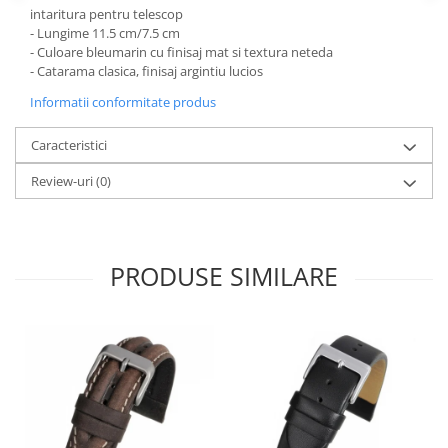
intaritura pentru telescop
Fierastraie / Panze
- Lungime 11.5 cm/7.5 cm
- Culoare bleumarin cu finisaj mat si textura neteda
Mandrine si Burghie
- Catarama clasica, finisaj argintiu lucios
Menghine
Informatii conformitate produs
Modelarea Metalului
Caracteristici
Nicovale si Suporti
Review-uri
(0)
Pensete
Perii
Scule de Mana
PRODUSE SIMILARE
Turnare, Lipire, Finisare
PROMOTII Curele Apple Watch
PROMOTII Curele Garmin
PROMOTII Scule Bijutier
PROMOTII Scule Ceasornicar
Scule si Accesorii Ceasuri
Catarame curea