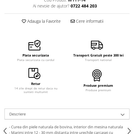
Curele cauciuc
Ai nevoie de ajutor?
0722 484 203
Curele Garmin
Adauga la Favorite
Cere informatii
Curele metalice
Curele militare
Curele piele
Curele Samsung Watch
Plata securizata
Transport Gratuit peste 300 lei
Curele textile
Plata securizata cu cardul
Transport national
Handmade / Bijutieri
Abrazive
Retur
Produse premium
Ciocane Miniatura
14 zile drept de retur daca nu
Produse premium
sunteti multumit
Clesti Miniatura
Curatare Bijuterii
Descriere
Dispozitive Bratari
Dispozitive Inele
- Curea din piele naturala de bovina, interior din mesina naturala
- Marimi intre 12 - 30 mm distanta intre urechile carcasei cu
Dispozitive Margelit