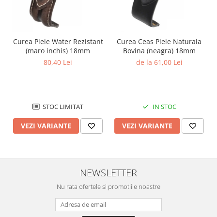
Chei Pendula
Clesti Miniatura
Curatare si Intretinere
Curea Piele Water Rezistant
Curea Ceas Piele Naturala
(maro inchis) 18mm
Bovina (neagra) 18mm
Cutii Pastrare Ceasuri
80,40 Lei
de la 61,00 Lei
Dispozitive Bratari si Curele
Dispozitive Capace Ceas
Extractoare Indicatoare
STOC LIMITAT
IN STOC
Lupe, Dispozitive Optice
VEZI VARIANTE
VEZI VARIANTE
Mecanisme Ceas
Pensete
Piese Ceasuri
NEWSLETTER
Scule Speciale
Nu rata ofertele si promotiile noastre
Suporti de Lucru
Surubelnite fine