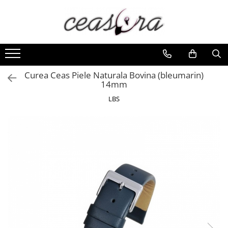
Toate Produsele
Baterii
AA, AAA, 9V
Curea Ceas Piele Naturala Bovina (bleumarin)
14mm
Accesorii baterii
LBS
Auditive
Butoni
CR 3V
Ceasuri
Barbatesti
Ceasuri Accurist
Ceasuri Casio
Ceasuri Daniel Klein
Ceasuri Lorus