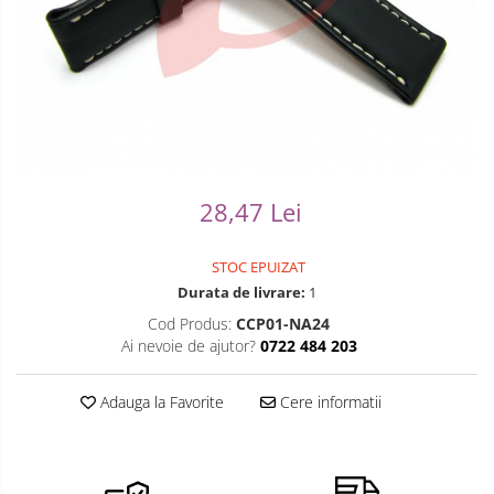
Ceasuri Casio
Modelarea Metalului
Pensete
Ceasuri Daniel Klein
Nicovale si Suporti
Piese Ceasuri
Ceasuri Lorus
Pensete
Scule Speciale
Ceasuri Q&Q
Ceasuri Reflex
Perii
Suporti de Lucru
Unisex
Scule de Mana
Surubelnite fine
28,47 Lei
Turnare, Lipire, Finisare
Truse / Kituri Ceasornicar
STOC EPUIZAT
Durata de livrare:
1
Cod Produs:
CCP01-NA24
Ai nevoie de ajutor?
0722 484 203
Adauga la Favorite
Cere informatii