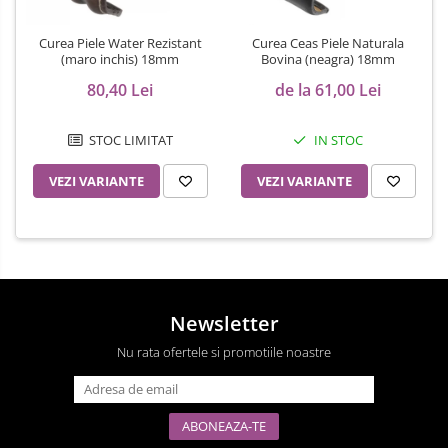
Curea Piele Water Rezistant
Curea Ceas Piele Naturala
(maro inchis) 18mm
Bovina (neagra) 18mm
80,40 Lei
de la 61,00 Lei
STOC LIMITAT
IN STOC
VEZI VARIANTE
VEZI VARIANTE
Newsletter
Nu rata ofertele si promotiile noastre