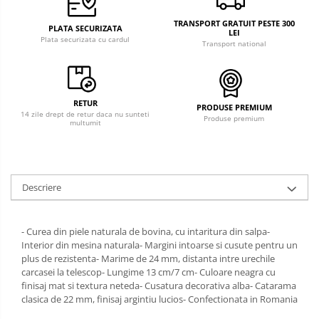
TRANSPORT GRATUIT PESTE 300
PLATA SECURIZATA
LEI
Plata securizata cu cardul
Transport national
RETUR
PRODUSE PREMIUM
14 zile drept de retur daca nu sunteti
Produse premium
multumit
Descriere
- Curea din piele naturala de bovina, cu intaritura din salpa-
Interior din mesina naturala- Margini intoarse si cusute pentru un
plus de rezistenta- Marime de 24 mm, distanta intre urechile
carcasei la telescop- Lungime 13 cm/7 cm- Culoare neagra cu
finisaj mat si textura neteda- Cusatura decorativa alba- Catarama
clasica de 22 mm, finisaj argintiu lucios- Confectionata in Romania