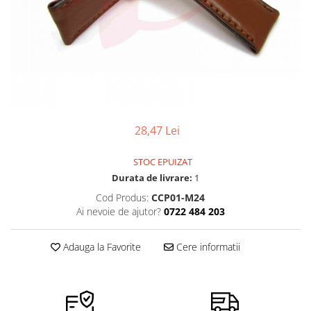
Pensete
Scule Speciale
Ceasuri Daniel Klein
Ceasuri Lorus
Perii
Suporti de Lucru
Ceasuri Q&Q
Scule de Mana
Surubelnite fine
Ceasuri Reflex
Turnare, Lipire, Finisare
Truse / Kituri Ceasornicar
Unisex
28,47 Lei
STOC EPUIZAT
Durata de livrare:
1
Cod Produs:
CCP01-M24
Ai nevoie de ajutor?
0722 484 203
Adauga la Favorite
Cere informatii