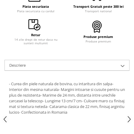
Plata securizata
Transport Gratuit peste 300 lei
Plata securizata cu cardul
Transport national
Retur
Produse premium
14 zile drept de retur daca nu
Produse premium
sunteti multumit
Descriere
- Curea din piele naturala de bovina, cu intaritura din salpa-
Interior din mesina naturala- Margini intoarse si cusute pentru un
plus de rezistenta- Marime de 24 mm, distanta intre urechile
carcasei la telescop- Lungime 13 cm/7 cm- Culoare maro cu finisaj
mat si textura neteda- Catarama clasica de 22 mm, finisaj argintiu
lucios- Confectionata in Romania