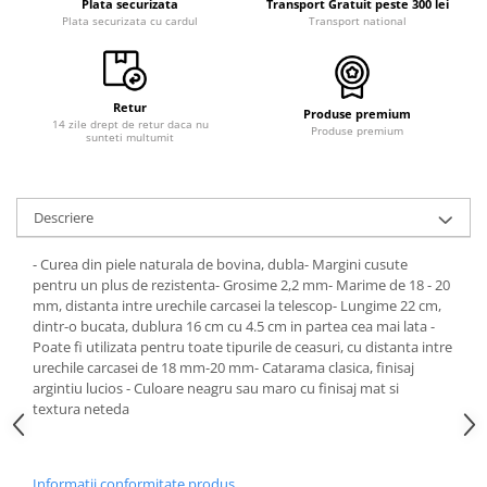
Plata securizata
Transport Gratuit peste 300 lei
Plata securizata cu cardul
Transport national
Retur
Produse premium
14 zile drept de retur daca nu
Produse premium
sunteti multumit
Descriere
- Curea din piele naturala de bovina, dubla- Margini cusute
pentru un plus de rezistenta- Grosime 2,2 mm- Marime de 18 - 20
mm, distanta intre urechile carcasei la telescop- Lungime 22 cm,
dintr-o bucata, dublura 16 cm cu 4.5 cm in partea cea mai lata -
Poate fi utilizata pentru toate tipurile de ceasuri, cu distanta intre
urechile carcasei de 18 mm-20 mm- Catarama clasica, finisaj
argintiu lucios - Culoare neagru sau maro cu finisaj mat si
textura neteda
Informatii conformitate produs