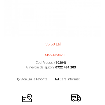
Pensete
Scule Speciale
Ceasuri Daniel Klein
Ceasuri Lorus
Perii
Suporti de Lucru
Ceasuri Q&Q
Scule de Mana
Surubelnite fine
Ceasuri Reflex
Turnare, Lipire, Finisare
Truse / Kituri Ceasornicar
Unisex
96,60 Lei
STOC EPUIZAT
Cod Produs:
(10294)
Ai nevoie de ajutor?
0722 484 203
Adauga la Favorite
Cere informatii