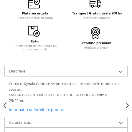
Curele cauciuc
Curele Garmin
Plata securizata
Transport Gratuit peste 300 lei
Plata securizata cu cardul
Transport national
Curele metalice
Curele militare
Curele piele
Retur
Produse premium
14 zile drept de retur daca nu
Produse premium
sunteti multumit
Curele Samsung Watch
Curele textile
Handmade / Bijutieri
Descriere
Abrazive
Curea originala Casio ce se potriveste la urmatoarele modele de
Ciocane Miniatura
ceasuri:
Clesti Miniatura
CMD-40 DBC-30 DBC-150 DBC-310 DBC-63 DBC-81Latime:
25/22mm
Curatare Bijuterii
Informatii conformitate produs
Dispozitive Bratari
Dispozitive Inele
Caracteristici
Dispozitive Margelit