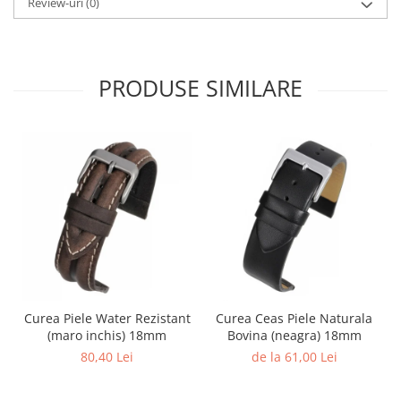
Review-uri
(0)
Fierastraie / Panze
Mandrine si Burghie
Menghine
PRODUSE SIMILARE
Modelarea Metalului
Nicovale si Suporti
Pensete
Perii
Scule de Mana
Turnare, Lipire, Finisare
PROMOTII Curele Apple Watch
PROMOTII Curele Garmin
Curea Piele Water Rezistant
Curea Ceas Piele Naturala
PROMOTII Scule Bijutier
(maro inchis) 18mm
Bovina (neagra) 18mm
PROMOTII Scule Ceasornicar
80,40 Lei
de la 61,00 Lei
Scule si Accesorii Ceasuri
Catarame curea