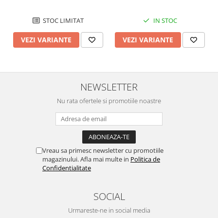
Chei Pendula
STOC LIMITAT
IN STOC
Clesti Miniatura
Curatare si Intretinere
VEZI VARIANTE
VEZI VARIANTE
Cutii Pastrare Ceasuri
Dispozitive Bratari si Curele
NEWSLETTER
Dispozitive Capace Ceas
Extractoare Indicatoare
Nu rata ofertele si promotiile noastre
Lupe, Dispozitive Optice
Mecanisme Ceas
Pensete
Vreau sa primesc newsletter cu promotiile
magazinului. Afla mai multe in
Politica de
Piese Ceasuri
Confidentialitate
Scule Speciale
Suporti de Lucru
SOCIAL
Surubelnite fine
Urmareste-ne in social media