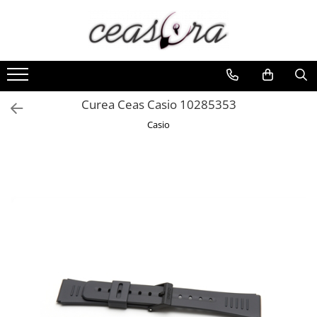
Toate Produsele
Baterii
AA, AAA, 9V
Curea Ceas Casio 10285353
Accesorii baterii
Casio
Auditive
Butoni
CR 3V
Ceasuri
Barbatesti
Ceasuri Accurist
Ceasuri Casio
Ceasuri Daniel Klein
Ceasuri Lorus