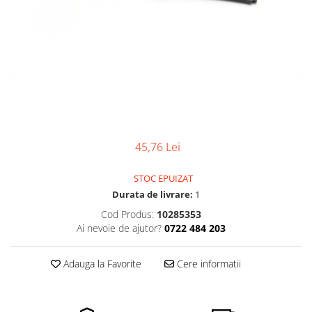
Ceasuri Police
Ceasuri Q&Q
Ceasuri Q&Q Attractive
Ceasuri Reflex
Ceasuri Sekonda
Ceasuri Timberland
Dama
Ceasuri Accurist
45,76 Lei
Ceasuri Casio
Ceasuri Daniel Klein
STOC EPUIZAT
Ceasuri Lorus
Durata de livrare:
1
Ceasuri Q&Q
Cod Produs:
10285353
Ceasuri Reflex
Ai nevoie de ajutor?
0722 484 203
Unisex
Curele Ceasuri
Adauga la Favorite
Cere informatii
Curele Apple Watch
Curele Casio