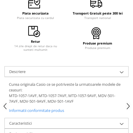
Plata securizata
Transport Gratuit peste 300 lei
Plata securizata cu cardul
Transport national
Retur
Produse premium
14 zile drept de retur daca nu
Produse premium
sunteti multumit
Descriere
Curea originala Casio ce se potriveste la urmatoarele modele de
ceasuri:
MTD-1057-1AVF, MTD-1057-7AVF, MTD-1057-9AVF, MDV-501-
7AVF, MDV-501-9AVF, MDV-501-1AVF
Informatii conformitate produs
Caracteristici