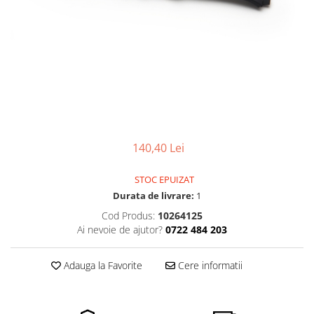
Pensete
Scule Speciale
Ceasuri Daniel Klein
Ceasuri Lorus
Perii
Suporti de Lucru
Ceasuri Q&Q
Scule de Mana
Surubelnite fine
Ceasuri Reflex
Turnare, Lipire, Finisare
Truse / Kituri Ceasornicar
Unisex
140,40 Lei
STOC EPUIZAT
Durata de livrare:
1
Cod Produs:
10264125
Ai nevoie de ajutor?
0722 484 203
Adauga la Favorite
Cere informatii