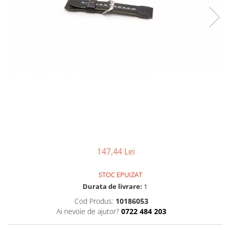
Pensete
Scule Speciale
Ceasuri Daniel Klein
Ceasuri Lorus
Perii
Suporti de Lucru
Ceasuri Q&Q
Scule de Mana
Surubelnite fine
Ceasuri Reflex
Turnare, Lipire, Finisare
Truse / Kituri Ceasornicar
Unisex
147,44 Lei
STOC EPUIZAT
Durata de livrare:
1
Cod Produs:
10186053
Ai nevoie de ajutor?
0722 484 203