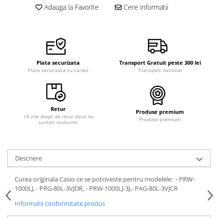
Adauga la Favorite
Cere informatii
Plata securizata
Transport Gratuit peste 300 lei
Plata securizata cu cardul
Transport national
Retur
Produse premium
14 zile drept de retur daca nu
Produse premium
sunteti multumit
Descriere
Curea originala Casio ce se potriveste pentru modelele: - PRW-
1000LJ, - PRG-80L-3VJDR, - PRW-1000LJ-3J,- PAG-80L-3VJCR
Informatii conformitate produs