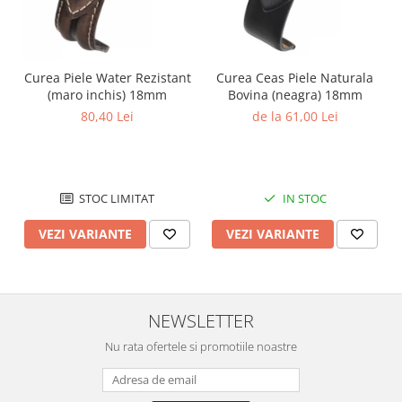
Chei Pendula
Clesti Miniatura
Curatare si Intretinere
Curea Piele Water Rezistant
Curea Ceas Piele Naturala
(maro inchis) 18mm
Bovina (neagra) 18mm
Cutii Pastrare Ceasuri
80,40 Lei
de la 61,00 Lei
Dispozitive Bratari si Curele
Dispozitive Capace Ceas
Extractoare Indicatoare
STOC LIMITAT
IN STOC
Lupe, Dispozitive Optice
VEZI VARIANTE
VEZI VARIANTE
Mecanisme Ceas
Pensete
Piese Ceasuri
NEWSLETTER
Scule Speciale
Nu rata ofertele si promotiile noastre
Suporti de Lucru
Surubelnite fine