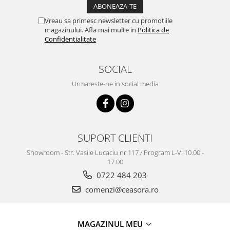
Truse / Kituri Ceasornicar
Vreau sa primesc newsletter cu promotiile
magazinului. Afla mai multe in
Politica de
Confidentialitate
SOCIAL
Urmareste-ne in social media
SUPORT CLIENTI
Showroom - Str. Vasile Lucaciu nr.117 / Program L-V: 10.00 -
17.00
0722 484 203
comenzi@ceasora.ro
MAGAZINUL MEU