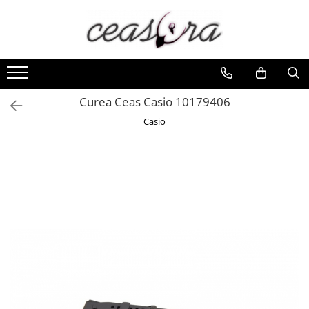
Toate Produsele
Baterii
AA, AAA, 9V
Curea Ceas Casio 10179406
Accesorii baterii
Casio
Auditive
Butoni
CR 3V
Ceasuri
Barbatesti
Ceasuri Accurist
Ceasuri Casio
Ceasuri Daniel Klein
Ceasuri Lorus