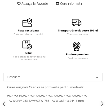
Adauga la Favorite
Cere informatii
Curele cauciuc
Curele Garmin
Curele metalice
Curele militare
Plata securizata
Transport Gratuit peste 300 lei
Curele piele
Plata securizata cu cardul
Transport national
Curele Samsung Watch
Curele textile
Retur
Produse premium
Handmade / Bijutieri
14 zile drept de retur daca nu
Produse premium
sunteti multumit
Abrazive
Ciocane Miniatura
Clesti Miniatura
Descriere
Curatare Bijuterii
Curea originala Casio ce se potriveste pentru modelele:
Dispozitive Bratari
W-752-1AWW-752-2BVWW-752-4BVWW-752-9BVWW-752-
Dispozitive Inele
1AVWCFW-753-1AVWCFW-755-1AVWLatime: 24/18 mm
Dispozitive Margelit