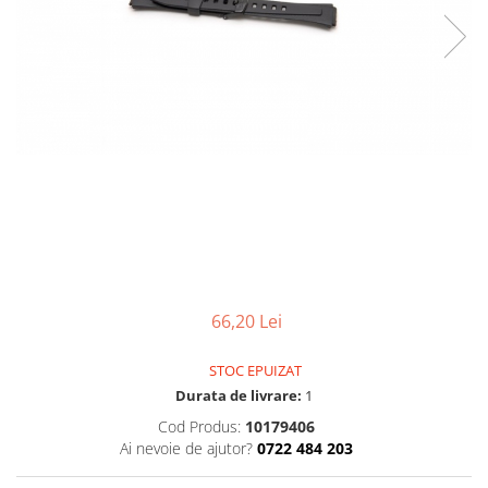
Ceasuri Police
Ceasuri Q&Q
Ceasuri Q&Q Attractive
Ceasuri Reflex
Ceasuri Sekonda
Ceasuri Timberland
Dama
Ceasuri Accurist
Ceasuri Casio
Ceasuri Daniel Klein
Ceasuri Lorus
Ceasuri Q&Q
66,20 Lei
Ceasuri Reflex
STOC EPUIZAT
Unisex
Durata de livrare:
1
Curele Ceasuri
Cod Produs:
10179406
Curele Apple Watch
Ai nevoie de ajutor?
0722 484 203
Curele Casio