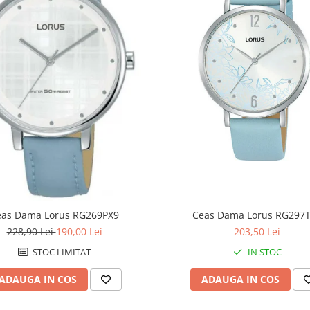
eas Dama Lorus RG269PX9
Ceas Dama Lorus RG297
228,90 Lei
190,00 Lei
203,50 Lei
STOC LIMITAT
IN STOC
ADAUGA IN COS
ADAUGA IN COS