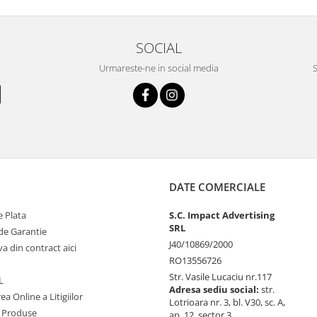
SOCIAL
Urmareste-ne in social media
S
DATE COMERCIALE
 Plata
S.C. Impact Advertising
SRL
de Garantie
J40/10869/2000
va din contract aici
RO13556726
Str. Vasile Lucaciu nr.117
L
Adresa sediu social:
str.
ea Online a Litigiilor
Lotrioara nr. 3, bl. V30, sc. A,
 Produse
ap. 12, sector 3