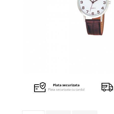
Ceasuri Police
Ceasuri Q&Q
Ceasuri Q&Q Attractive
Ceasuri Reflex
Ceasuri Sekonda
Ceasuri Timberland
Dama
Ceasuri Accurist
Ceasuri Casio
Ceasuri Daniel Klein
Ceasuri Lorus
Ceasuri Q&Q
Ceasuri Reflex
Plata securizata
Unisex
Plata securizata cu cardul
Curele Ceasuri
Curele Apple Watch
Curele Casio