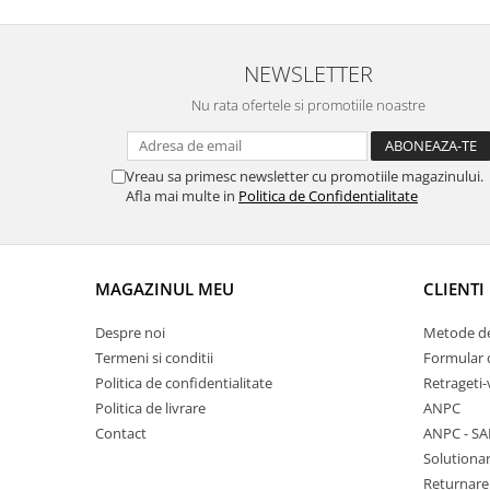
Chei Pendula
Clesti Miniatura
NEWSLETTER
Curatare si Intretinere
Nu rata ofertele si promotiile noastre
Cutii Pastrare Ceasuri
Dispozitive Bratari si Curele
Vreau sa primesc newsletter cu promotiile magazinului.
Dispozitive Capace Ceas
Afla mai multe in
Politica de Confidentialitate
Extractoare Indicatoare
Lupe, Dispozitive Optice
MAGAZINUL MEU
CLIENTI
Mecanisme Ceas
Pensete
Despre noi
Metode de
Termeni si conditii
Formular 
Piese Ceasuri
Politica de confidentialitate
Retrageti-
Scule Speciale
Politica de livrare
ANPC
Suporti de Lucru
Contact
ANPC - SA
Solutionar
Surubelnite fine
Returnare