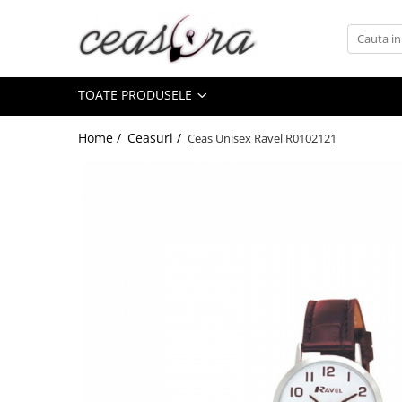
Toate Produsele
TOATE PRODUSELE
Baterii
AA, AAA, 9V
Home /
Ceasuri /
Ceas Unisex Ravel R0102121
Accesorii baterii
Auditive
Butoni
CR 3V
Ceasuri
Barbatesti
Ceasuri Accurist
Ceasuri Casio
Ceasuri Daniel Klein
Ceasuri Lorus