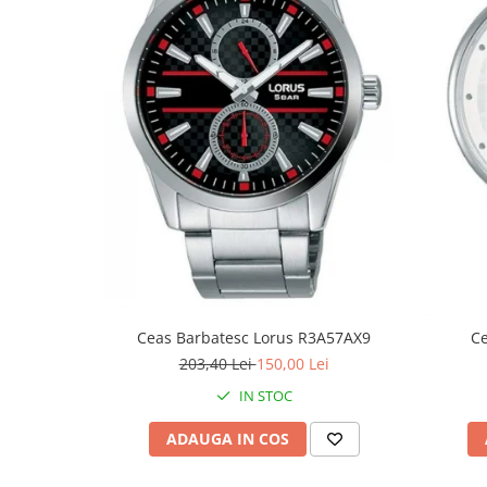
Fierastraie / Panze
Mandrine si Burghie
Menghine
Modelarea Metalului
Nicovale si Suporti
Pensete
Perii
Scule de Mana
Turnare, Lipire, Finisare
PROMOTII Curele Apple Watch
Ceas Barbatesc Lorus R3A57AX9
C
PROMOTII Curele Garmin
203,40 Lei
150,00 Lei
PROMOTII Scule Bijutier
IN STOC
PROMOTII Scule Ceasornicar
ADAUGA IN COS
Scule si Accesorii Ceasuri
Catarame curea