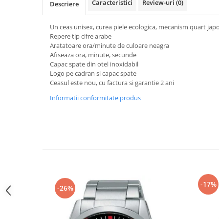
Caracteristici
Review-uri
(0)
Descriere
Curele cauciuc
Curele Garmin
Un ceas unisex, curea piele ecologica, mecanism quart japo
Repere tip cifre arabe
Curele metalice
Aratatoare ora/minute de culoare neagra
Curele militare
Afiseaza ora, minute, secunde
Capac spate din otel inoxidabil
Curele piele
Logo pe cadran si capac spate
Ceasul este nou, cu factura si garantie 2 ani
Curele Samsung Watch
Informatii conformitate produs
Curele textile
Handmade / Bijutieri
Abrazive
Ciocane Miniatura
Clesti Miniatura
Curatare Bijuterii
-17%
Dispozitive Bratari
-26%
Dispozitive Inele
Dispozitive Margelit