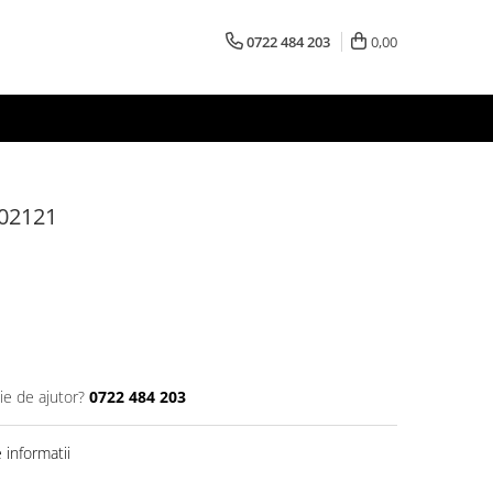
0722 484 203
0,00
102121
ie de ajutor?
0722 484 203
informatii