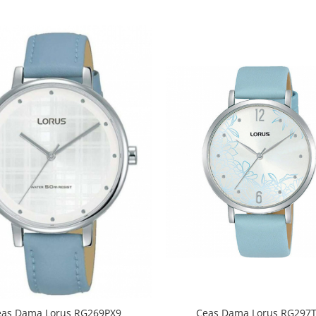
eas Dama Lorus RG269PX9
Ceas Dama Lorus RG297