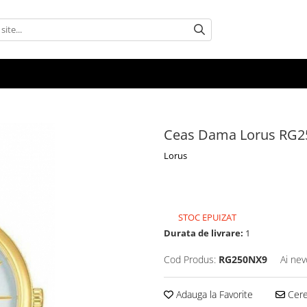
Ceas Dama Lorus RG
Lorus
111,80 Lei
STOC EPUIZAT
Durata de livrare:
1
Cod Produs:
RG250NX9
Ai nev
Adauga la Favorite
Cere 