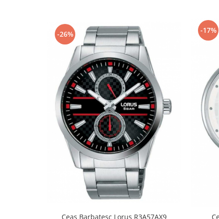
Fierastraie / Panze
Mandrine si Burghie
-17%
-26%
Menghine
Modelarea Metalului
Nicovale si Suporti
Pensete
Perii
Scule de Mana
Turnare, Lipire, Finisare
PROMOTII Curele Apple Watch
PROMOTII Curele Garmin
PROMOTII Scule Bijutier
PROMOTII Scule Ceasornicar
Scule si Accesorii Ceasuri
Catarame curea
Ceas Barbatesc Lorus R3A57AX9
C