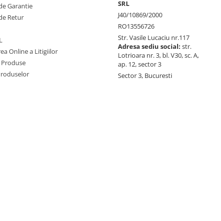
SRL
de Garantie
J40/10869/2000
de Retur
RO13556726
Str. Vasile Lucaciu nr.117
L
Adresa sediu social:
str.
ea Online a Litigiilor
Lotrioara nr. 3, bl. V30, sc. A,
 Produse
ap. 12, sector 3
Produselor
Sector 3, Bucuresti