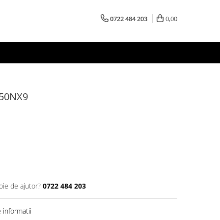
0722 484 203
0,00
250NX9
oie de ajutor?
0722 484 203
informatii