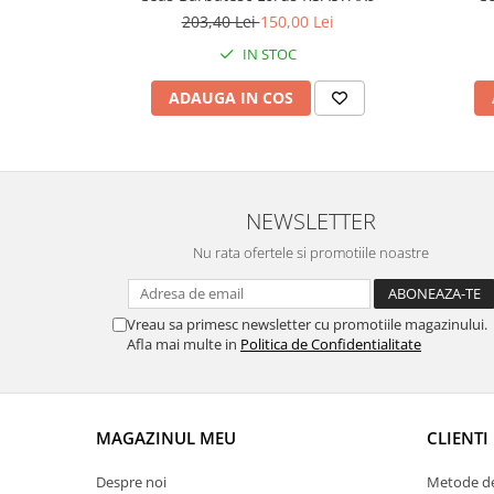
203,40 Lei
150,00 Lei
Chei Pendula
IN STOC
Clesti Miniatura
Curatare si Intretinere
ADAUGA IN COS
Cutii Pastrare Ceasuri
Dispozitive Bratari si Curele
Dispozitive Capace Ceas
NEWSLETTER
Extractoare Indicatoare
Nu rata ofertele si promotiile noastre
Lupe, Dispozitive Optice
Mecanisme Ceas
Vreau sa primesc newsletter cu promotiile magazinului.
Pensete
Afla mai multe in
Politica de Confidentialitate
Piese Ceasuri
Scule Speciale
Suporti de Lucru
MAGAZINUL MEU
CLIENTI
Surubelnite fine
Despre noi
Metode de