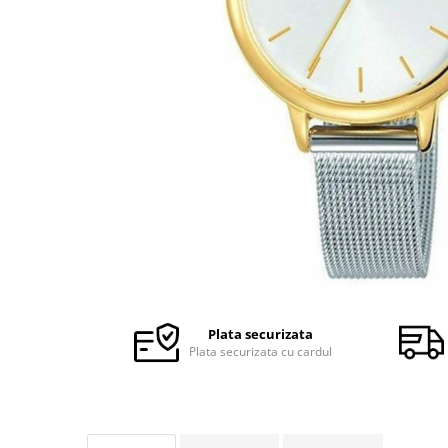
Ceasuri Police
Ceasuri Q&Q
Ceasuri Q&Q Attractive
Ceasuri Reflex
Ceasuri Sekonda
Ceasuri Timberland
Dama
Ceasuri Accurist
Ceasuri Casio
Ceasuri Daniel Klein
Ceasuri Lorus
Ceasuri Q&Q
Ceasuri Reflex
Plata securizata
Unisex
Plata securizata cu cardul
Curele Ceasuri
Curele Apple Watch
Curele Casio