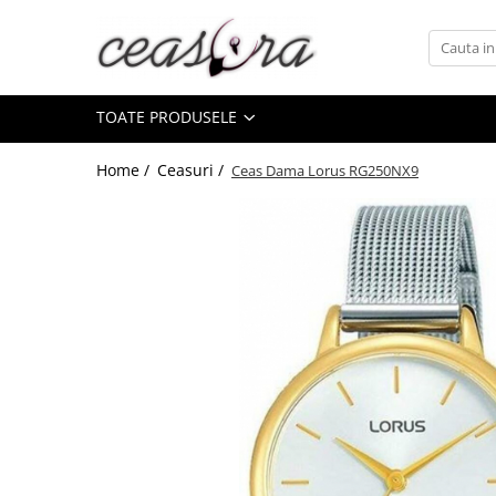
Toate Produsele
TOATE PRODUSELE
Baterii
AA, AAA, 9V
Home /
Ceasuri /
Ceas Dama Lorus RG250NX9
Accesorii baterii
Auditive
Butoni
CR 3V
Ceasuri
Barbatesti
Ceasuri Accurist
Ceasuri Casio
Ceasuri Daniel Klein
Ceasuri Lorus