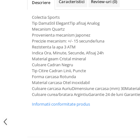
Caracteristici
Review-uri
(0)
Descriere
Curele cauciuc
Curele Garmin
Colectia Sports
Tip DamaStil ElegantTip afisaj Analog
Curele metalice
Mecanism Quartz
Curele militare
Provenienta mecanism Japonez
Precizie mecanism: +/- 15 secunde/luna
Curele piele
Rezistenta la apa 3 ATM
Indica Ora, Minute, Secunde, Afisaj 24h
Curele Samsung Watch
Material geam Cristal mineral
Curele textile
Culoare Cadran Negru
Tip Citire Cadran Linii, Puncte
Handmade / Bijutieri
Forma carcasa Rotunda
Abrazive
Material carcasa Otel inoxidabil
Culoare carcasa AuriuDimensiune carcasa (mm) 30Material 
Ciocane Miniatura
Culoare curea/bratara ArgintiuGarantie 24 de luni Garantie
Clesti Miniatura
Informatii conformitate produs
Curatare Bijuterii
Dispozitive Bratari
Dispozitive Inele
Dispozitive Margelit