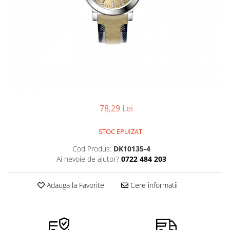
Pensete
Scule Speciale
Ceasuri Daniel Klein
Ceasuri Lorus
Perii
Suporti de Lucru
Ceasuri Q&Q
Scule de Mana
Surubelnite fine
Ceasuri Reflex
Turnare, Lipire, Finisare
Truse / Kituri Ceasornicar
Unisex
78,29 Lei
STOC EPUIZAT
Cod Produs:
DK10135-4
Ai nevoie de ajutor?
0722 484 203
Adauga la Favorite
Cere informatii