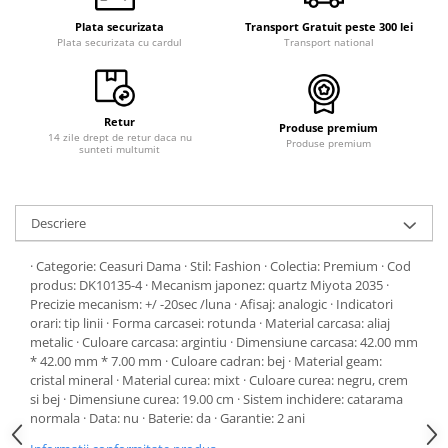
Plata securizata
Transport Gratuit peste 300 lei
Plata securizata cu cardul
Transport national
Retur
Produse premium
14 zile drept de retur daca nu
Produse premium
sunteti multumit
Descriere
· Categorie: Ceasuri Dama · Stil: Fashion · Colectia: Premium · Cod
produs: DK10135-4 · Mecanism japonez: quartz Miyota 2035 ·
Precizie mecanism: +/ -20sec /luna · Afisaj: analogic · Indicatori
orari: tip linii · Forma carcasei: rotunda · Material carcasa: aliaj
metalic · Culoare carcasa: argintiu · Dimensiune carcasa: 42.00 mm
* 42.00 mm * 7.00 mm · Culoare cadran: bej · Material geam:
cristal mineral · Material curea: mixt · Culoare curea: negru, crem
si bej · Dimensiune curea: 19.00 cm · Sistem inchidere: catarama
normala · Data: nu · Baterie: da · Garantie: 2 ani