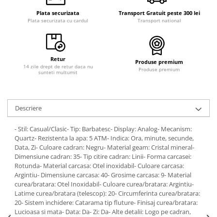
Curele cauciuc
Plata securizata
Transport Gratuit peste 300 lei
Plata securizata cu cardul
Transport national
Curele Garmin
Curele metalice
Curele militare
Retur
Produse premium
Curele piele
14 zile drept de retur daca nu
Produse premium
sunteti multumit
Curele Samsung Watch
Curele textile
Descriere
Handmade / Bijutieri
Abrazive
- Stil: Casual/Clasic- Tip: Barbatesc- Display: Analog- Mecanism:
Quartz- Rezistenta la apa: 5 ATM- Indica: Ora, minute, secunde,
Ciocane Miniatura
Data, Zi- Culoare cadran: Negru- Material geam: Cristal mineral-
Clesti Miniatura
Dimensiune cadran: 35- Tip citire cadran: Linii- Forma carcasei:
Rotunda- Material carcasa: Otel inoxidabil- Culoare carcasa:
Curatare Bijuterii
Argintiu- Dimensiune carcasa: 40- Grosime carcasa: 9- Material
curea/bratara: Otel Inoxidabil- Culoare curea/bratara: Argintiu-
Dispozitive Bratari
Latime curea/bratara (telescop): 20- Circumferinta curea/bratara:
Dispozitive Inele
20- Sistem inchidere: Catarama tip fluture- Finisaj curea/bratara:
Lucioasa si mata- Data: Da- Zi: Da- Alte detalii: Logo pe cadran,
Dispozitive Margelit