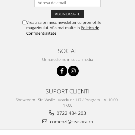
Truse / Kituri Ceasornicar
Vreau sa primesc newsletter cu promotiile
magazinului. Afla mai multe in
Politica de
Confidentialitate
SOCIAL
Urmareste-ne in social media
SUPORT CLIENTI
Showroom - Str. Vasile Lucaciu nr.117 / Program L-V: 10.00 -
17.00
0722 484 203
comenzi@ceasora.ro