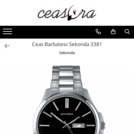
Toate Produsele
Baterii
AA, AAA, 9V
Ceas Barbatesc Sekonda 3381
Accesorii baterii
Sekonda
Auditive
Butoni
CR 3V
Ceasuri
Barbatesti
Ceasuri Accurist
Ceasuri Casio
Ceasuri Daniel Klein
Ceasuri Lorus