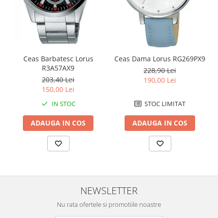
Chei Pendula
Clesti Miniatura
Curatare si Intretinere
Cutii Pastrare Ceasuri
Ceas Barbatesc Lorus
Ceas Dama Lorus RG269PX9
R3A57AX9
Dispozitive Bratari si Curele
228,90 Lei
203,40 Lei
190,00 Lei
Dispozitive Capace Ceas
150,00 Lei
Extractoare Indicatoare
IN STOC
STOC LIMITAT
Lupe, Dispozitive Optice
ADAUGA IN COS
ADAUGA IN COS
Mecanisme Ceas
Pensete
Piese Ceasuri
Scule Speciale
NEWSLETTER
Suporti de Lucru
Nu rata ofertele si promotiile noastre
Surubelnite fine