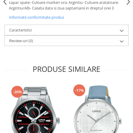
capac spate- Culoare markeri ora: Argintiu- Culoare aratatoare:
Fierastraie / Panze
Argintiu/Alb- Caseta data si ziua saptamanii in dreptul orei 3
Mandrine si Burghie
Informatii conformitate produs
Menghine
Caracteristici
Modelarea Metalului
Review-uri
(0)
Nicovale si Suporti
Pensete
Perii
PRODUSE SIMILARE
Scule de Mana
Turnare, Lipire, Finisare
-17%
PROMOTII Curele Apple Watch
-26%
PROMOTII Curele Garmin
PROMOTII Scule Bijutier
PROMOTII Scule Ceasornicar
Scule si Accesorii Ceasuri
Catarame curea