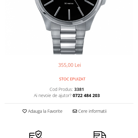
Ceasuri Police
Ceasuri Q&Q
Ceasuri Q&Q Attractive
Ceasuri Reflex
Ceasuri Sekonda
Ceasuri Timberland
Dama
Ceasuri Accurist
355,00 Lei
Ceasuri Casio
Ceasuri Daniel Klein
STOC EPUIZAT
Ceasuri Lorus
Cod Produs:
3381
Ceasuri Q&Q
Ai nevoie de ajutor?
0722 484 203
Ceasuri Reflex
Unisex
Adauga la Favorite
Cere informatii
Curele Ceasuri
Curele Apple Watch
Curele Casio