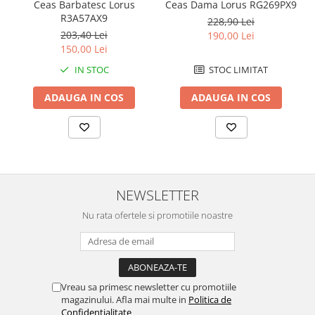
Ceas Barbatesc Lorus
Ceas Dama Lorus RG269PX9
Chei Pendula
R3A57AX9
228,90 Lei
203,40 Lei
Clesti Miniatura
190,00 Lei
150,00 Lei
Curatare si Intretinere
IN STOC
STOC LIMITAT
Cutii Pastrare Ceasuri
ADAUGA IN COS
ADAUGA IN COS
Dispozitive Bratari si Curele
Dispozitive Capace Ceas
Extractoare Indicatoare
Lupe, Dispozitive Optice
Mecanisme Ceas
NEWSLETTER
Pensete
Nu rata ofertele si promotiile noastre
Piese Ceasuri
Scule Speciale
Suporti de Lucru
Vreau sa primesc newsletter cu promotiile
Surubelnite fine
magazinului. Afla mai multe in
Politica de
Confidentialitate