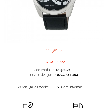
Ceasuri Police
Ceasuri Q&Q
Ceasuri Q&Q Attractive
Ceasuri Reflex
Ceasuri Sekonda
Ceasuri Timberland
Dama
Ceasuri Accurist
111,85 Lei
Ceasuri Casio
Ceasuri Daniel Klein
STOC EPUIZAT
Ceasuri Lorus
Cod Produs:
C182J305Y
Ceasuri Q&Q
Ai nevoie de ajutor?
0722 484 203
Ceasuri Reflex
Unisex
Adauga la Favorite
Cere informatii
Curele Ceasuri
Curele Apple Watch
Curele Casio