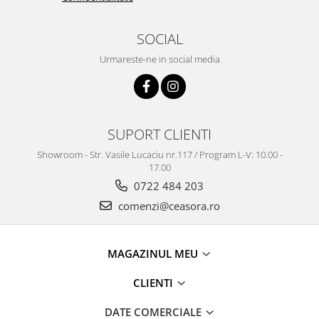
Truse / Kituri Ceasornicar
SOCIAL
Urmareste-ne in social media
SUPORT CLIENTI
Showroom - Str. Vasile Lucaciu nr.117 / Program L-V: 10.00 -
17.00
0722 484 203
comenzi@ceasora.ro
MAGAZINUL MEU
CLIENTI
DATE COMERCIALE