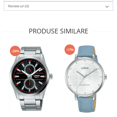
Review-uri
(0)
Fierastraie / Panze
Mandrine si Burghie
Menghine
PRODUSE SIMILARE
Modelarea Metalului
Nicovale si Suporti
Pensete
-17%
-26%
Perii
Scule de Mana
Turnare, Lipire, Finisare
PROMOTII Curele Apple Watch
PROMOTII Curele Garmin
PROMOTII Scule Bijutier
PROMOTII Scule Ceasornicar
Scule si Accesorii Ceasuri
Catarame curea