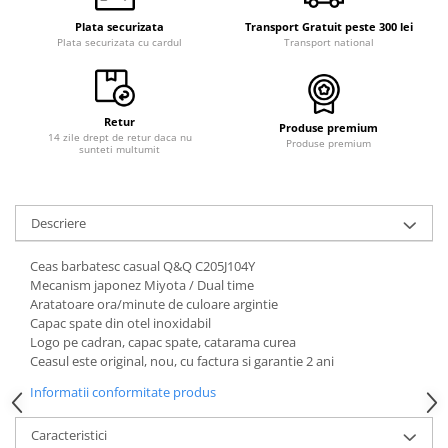
Curele cauciuc
Plata securizata
Transport Gratuit peste 300 lei
Plata securizata cu cardul
Transport national
Curele Garmin
Curele metalice
Curele militare
Retur
Produse premium
Curele piele
14 zile drept de retur daca nu
Produse premium
sunteti multumit
Curele Samsung Watch
Curele textile
Descriere
Handmade / Bijutieri
Abrazive
Ceas barbatesc casual Q&Q C205J104Y
Mecanism japonez Miyota / Dual time
Ciocane Miniatura
Aratatoare ora/minute de culoare argintie
Clesti Miniatura
Capac spate din otel inoxidabil
Logo pe cadran, capac spate, catarama curea
Curatare Bijuterii
Ceasul este original, nou, cu factura si garantie 2 ani
Dispozitive Bratari
Informatii conformitate produs
Dispozitive Inele
Caracteristici
Dispozitive Margelit