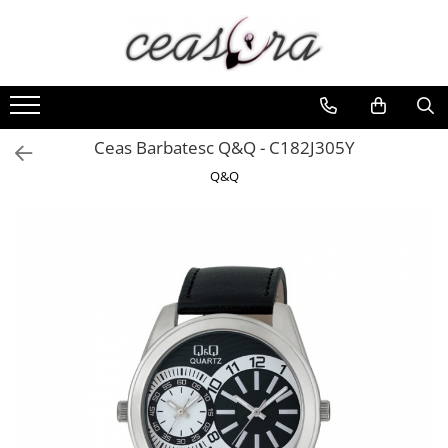
Toate Produsele
Baterii
AA, AAA, 9V
Ceas Barbatesc Q&Q - C182J305Y
Accesorii baterii
Q&Q
Auditive
Butoni
CR 3V
Ceasuri
Barbatesti
Ceasuri Accurist
Ceasuri Casio
Ceasuri Daniel Klein
Ceasuri Lorus