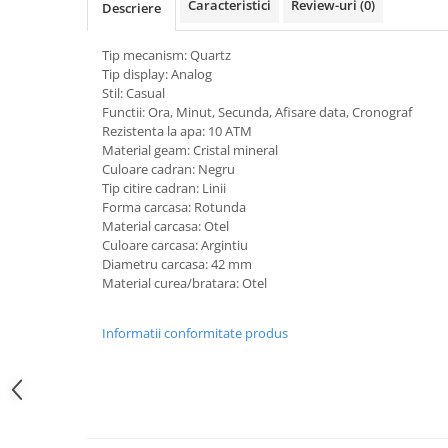
Caracteristici
Review-uri
(0)
Descriere
Curele cauciuc
Curele Garmin
Tip mecanism: Quartz
Tip display: Analog
Curele metalice
Stil: Casual
Curele militare
Functii: Ora, Minut, Secunda, Afisare data, Cronograf
Rezistenta la apa: 10 ATM
Curele piele
Material geam: Cristal mineral
Culoare cadran: Negru
Curele Samsung Watch
Tip citire cadran: Linii
Curele textile
Forma carcasa: Rotunda
Material carcasa: Otel
Handmade / Bijutieri
Culoare carcasa: Argintiu
Abrazive
Diametru carcasa: 42 mm
Material curea/bratara: Otel
Ciocane Miniatura
Clesti Miniatura
Informatii conformitate produs
Curatare Bijuterii
Dispozitive Bratari
Dispozitive Inele
Dispozitive Margelit