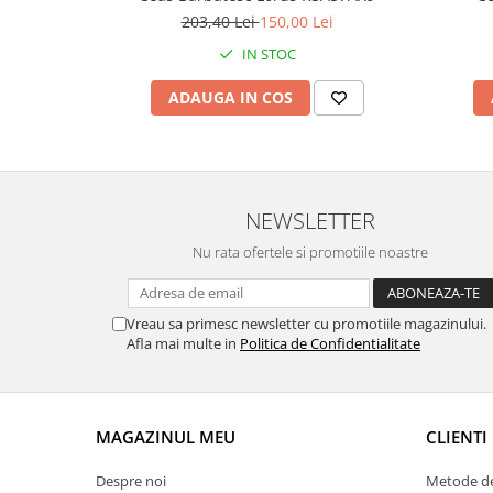
203,40 Lei
150,00 Lei
Chei Pendula
IN STOC
Clesti Miniatura
Curatare si Intretinere
ADAUGA IN COS
Cutii Pastrare Ceasuri
Dispozitive Bratari si Curele
Dispozitive Capace Ceas
NEWSLETTER
Extractoare Indicatoare
Nu rata ofertele si promotiile noastre
Lupe, Dispozitive Optice
Mecanisme Ceas
Vreau sa primesc newsletter cu promotiile magazinului.
Pensete
Afla mai multe in
Politica de Confidentialitate
Piese Ceasuri
Scule Speciale
Suporti de Lucru
MAGAZINUL MEU
CLIENTI
Surubelnite fine
Despre noi
Metode de