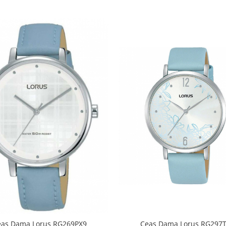
eas Dama Lorus RG269PX9
Ceas Dama Lorus RG297