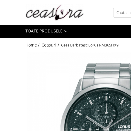
Toate Produsele
TOATE PRODUSELE
Baterii
AA, AAA, 9V
Home /
Ceasuri /
Ceas Barbatesc Lorus RM365HX9
Accesorii baterii
Auditive
Butoni
CR 3V
Ceasuri
Barbatesti
Ceasuri Accurist
Ceasuri Casio
Ceasuri Daniel Klein
Ceasuri Lorus