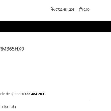
0722 484 203
0,00
s RM365HX9
voie de ajutor?
0722 484 203
informatii