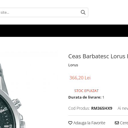
Ceas Barbatesc Loru
Lorus
366,20 Lei
STOC EPUIZAT
Durata de livrare:
1
Cod Produs:
RM365HX9
Ai ne
Adauga la Favorite
Cere 