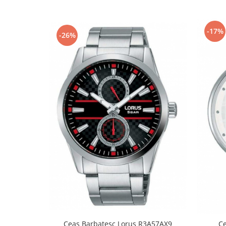
Fierastraie / Panze
Mandrine si Burghie
-17%
-26%
Menghine
Modelarea Metalului
Nicovale si Suporti
Pensete
Perii
Scule de Mana
Turnare, Lipire, Finisare
PROMOTII Curele Apple Watch
PROMOTII Curele Garmin
PROMOTII Scule Bijutier
PROMOTII Scule Ceasornicar
Scule si Accesorii Ceasuri
Catarame curea
Ceas Barbatesc Lorus R3A57AX9
C