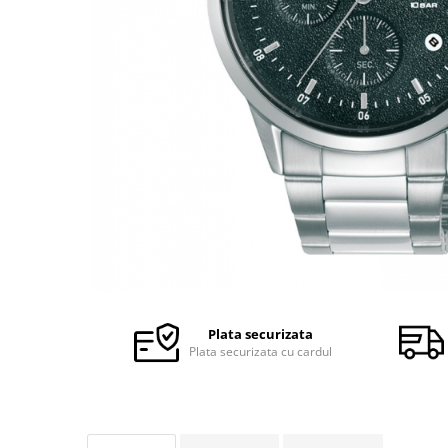
Ceasuri Police
Ceasuri Q&Q
Ceasuri Q&Q Attractive
Ceasuri Reflex
Ceasuri Sekonda
Ceasuri Timberland
Dama
Ceasuri Accurist
Ceasuri Casio
Ceasuri Daniel Klein
Ceasuri Lorus
Ceasuri Q&Q
Ceasuri Reflex
Plata securizata
Unisex
Plata securizata cu cardul
Curele Ceasuri
Curele Apple Watch
Curele Casio