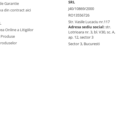
SRL
de Garantie
J40/10869/2000
va din contract aici
RO13556726
Str. Vasile Lucaciu nr.117
L
Adresa sediu social:
str.
ea Online a Litigiilor
Lotrioara nr. 3, bl. V30, sc. A,
 Produse
ap. 12, sector 3
Produselor
Sector 3, Bucuresti