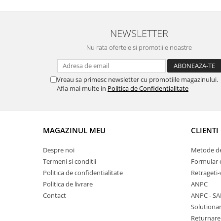
Chei Pendula
Clesti Miniatura
NEWSLETTER
Curatare si Intretinere
Nu rata ofertele si promotiile noastre
Cutii Pastrare Ceasuri
Dispozitive Bratari si Curele
Vreau sa primesc newsletter cu promotiile magazinului.
Dispozitive Capace Ceas
Afla mai multe in
Politica de Confidentialitate
Extractoare Indicatoare
Lupe, Dispozitive Optice
MAGAZINUL MEU
CLIENTI
Mecanisme Ceas
Pensete
Despre noi
Metode de
Termeni si conditii
Formular 
Piese Ceasuri
Politica de confidentialitate
Retrageti-
Scule Speciale
Politica de livrare
ANPC
Suporti de Lucru
Contact
ANPC - SA
Solutionar
Surubelnite fine
Returnare