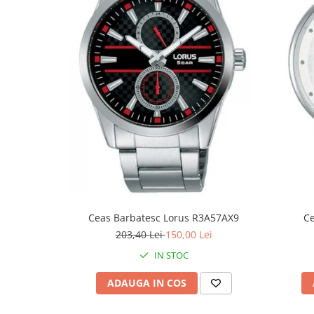
Fierastraie / Panze
Mandrine si Burghie
Menghine
Modelarea Metalului
Nicovale si Suporti
Pensete
Perii
Scule de Mana
Turnare, Lipire, Finisare
PROMOTII Curele Apple Watch
Ceas Barbatesc Lorus R3A57AX9
C
PROMOTII Curele Garmin
203,40 Lei
150,00 Lei
PROMOTII Scule Bijutier
IN STOC
PROMOTII Scule Ceasornicar
ADAUGA IN COS
Scule si Accesorii Ceasuri
Catarame curea