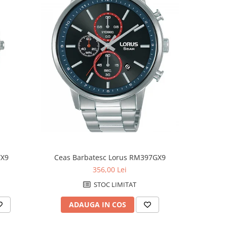
NOU
TX9
Ceas Barbatesc Lorus RM397GX9
Ceas B
356,00 Lei
STOC LIMITAT
ADAUGA IN COS
AD