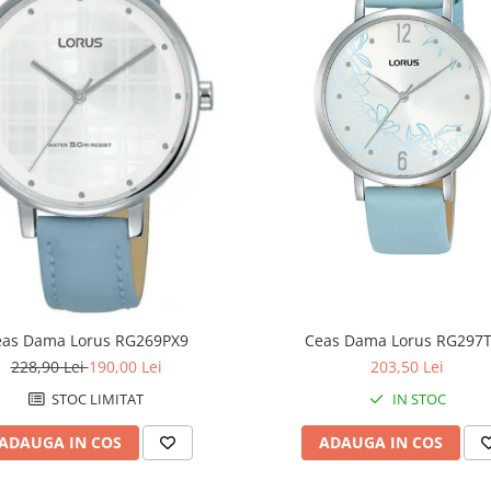
eas Dama Lorus RG269PX9
Ceas Dama Lorus RG297
228,90 Lei
190,00 Lei
203,50 Lei
STOC LIMITAT
IN STOC
ADAUGA IN COS
ADAUGA IN COS