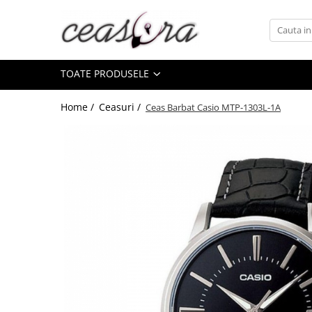
Toate Produsele
TOATE PRODUSELE
Baterii
AA, AAA, 9V
Home /
Ceasuri /
Ceas Barbat Casio MTP-1303L-1A
Accesorii baterii
Auditive
Butoni
CR 3V
Ceasuri
Barbatesti
Ceasuri Accurist
Ceasuri Casio
Ceasuri Daniel Klein
Ceasuri Lorus