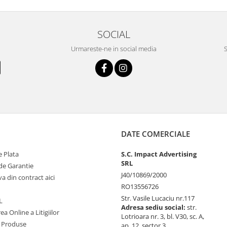
SOCIAL
Urmareste-ne in social media
S
DATE COMERCIALE
 Plata
S.C. Impact Advertising
SRL
de Garantie
J40/10869/2000
va din contract aici
RO13556726
Str. Vasile Lucaciu nr.117
L
Adresa sediu social:
str.
ea Online a Litigiilor
Lotrioara nr. 3, bl. V30, sc. A,
 Produse
ap. 12, sector 3