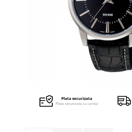
Ceasuri Police
Ceasuri Q&Q
Ceasuri Q&Q Attractive
Ceasuri Reflex
Ceasuri Sekonda
Ceasuri Timberland
Dama
Ceasuri Accurist
Ceasuri Casio
Ceasuri Daniel Klein
Ceasuri Lorus
Ceasuri Q&Q
Ceasuri Reflex
Plata securizata
Unisex
Plata securizata cu cardul
Curele Ceasuri
Curele Apple Watch
Curele Casio