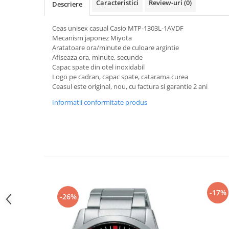
Caracteristici
Review-uri
(0)
Descriere
Curele cauciuc
Curele Garmin
Ceas unisex casual Casio MTP-1303L-1AVDF
Mecanism japonez Miyota
Curele metalice
Aratatoare ora/minute de culoare argintie
Curele militare
Afiseaza ora, minute, secunde
Capac spate din otel inoxidabil
Curele piele
Logo pe cadran, capac spate, catarama curea
Ceasul este original, nou, cu factura si garantie 2 ani
Curele Samsung Watch
Informatii conformitate produs
Curele textile
Handmade / Bijutieri
Abrazive
Ciocane Miniatura
Clesti Miniatura
Curatare Bijuterii
-17%
Dispozitive Bratari
-26%
Dispozitive Inele
Dispozitive Margelit