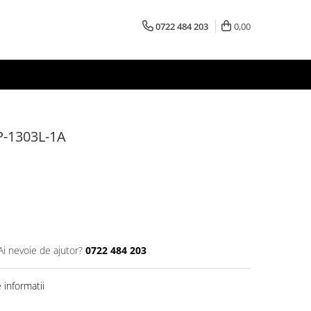
0722 484 203
0,00
P-1303L-1A
Ai nevoie de ajutor?
0722 484 203
informatii