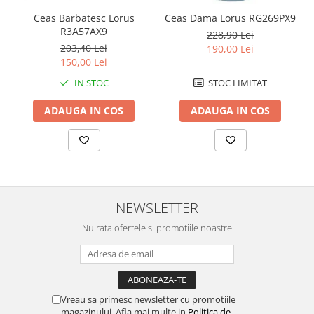
Chei Pendula
Ceas Barbatesc Lorus
Ceas Dama Lorus RG269PX9
R3A57AX9
228,90 Lei
Clesti Miniatura
203,40 Lei
190,00 Lei
Curatare si Intretinere
150,00 Lei
Cutii Pastrare Ceasuri
IN STOC
STOC LIMITAT
Dispozitive Bratari si Curele
ADAUGA IN COS
ADAUGA IN COS
Dispozitive Capace Ceas
Extractoare Indicatoare
Lupe, Dispozitive Optice
Mecanisme Ceas
NEWSLETTER
Pensete
Nu rata ofertele si promotiile noastre
Piese Ceasuri
Scule Speciale
Suporti de Lucru
Surubelnite fine
Vreau sa primesc newsletter cu promotiile
magazinului. Afla mai multe in
Politica de