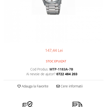
Ceasuri Police
Ceasuri Q&Q
Ceasuri Q&Q Attractive
Ceasuri Reflex
Ceasuri Sekonda
Ceasuri Timberland
Dama
Ceasuri Accurist
147,44 Lei
Ceasuri Casio
Ceasuri Daniel Klein
STOC EPUIZAT
Ceasuri Lorus
Cod Produs:
MTP-1183A-7B
Ceasuri Q&Q
Ai nevoie de ajutor?
0722 484 203
Ceasuri Reflex
Unisex
Adauga la Favorite
Cere informatii
Curele Ceasuri
Curele Apple Watch
Curele Casio