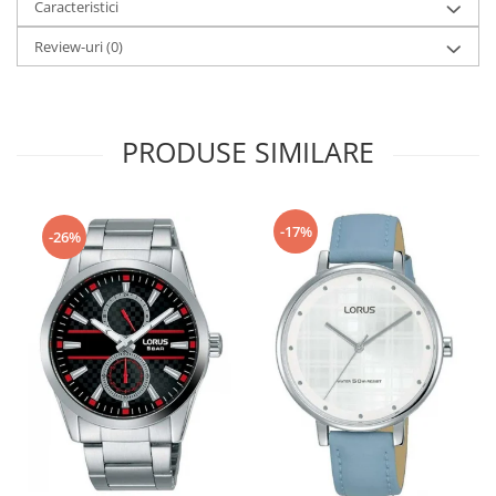
Caracteristici
Fierastraie / Panze
Review-uri
(0)
Mandrine si Burghie
Menghine
Modelarea Metalului
PRODUSE SIMILARE
Nicovale si Suporti
Pensete
-17%
Perii
-26%
Scule de Mana
Turnare, Lipire, Finisare
PROMOTII Curele Apple Watch
PROMOTII Curele Garmin
PROMOTII Scule Bijutier
PROMOTII Scule Ceasornicar
Scule si Accesorii Ceasuri
Catarame curea