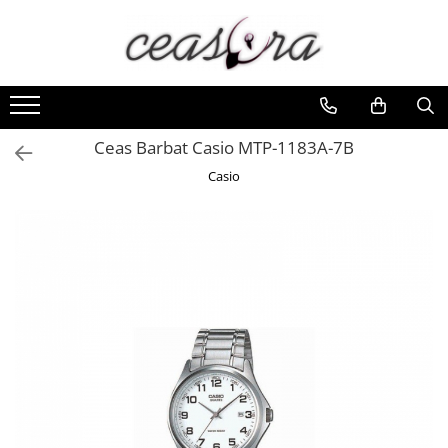
Toate Produsele
Baterii
AA, AAA, 9V
Ceas Barbat Casio MTP-1183A-7B
Accesorii baterii
Casio
Auditive
Butoni
CR 3V
Ceasuri
Barbatesti
Ceasuri Accurist
Ceasuri Casio
Ceasuri Daniel Klein
Ceasuri Lorus