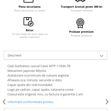
Curele cauciuc
Plata securizata
Transport Gratuit peste 300 lei
Plata securizata cu cardul
Transport national
Curele Garmin
Curele metalice
Curele militare
Retur
Produse premium
Curele piele
14 zile drept de retur daca nu
Produse premium
sunteti multumit
Curele Samsung Watch
Curele textile
Descriere
Handmade / Bijutieri
Abrazive
Ceas barbatesc casual Casio MTP-1183A-7B
Mecanism japonez Miyota
Ciocane Miniatura
Aratatoare ora/minute de culoare argintie
Clesti Miniatura
Afiseaza ora, minute, secunde si data
Capac spate din otel inoxidabil
Curatare Bijuterii
Logo pe cadran, capac spate, catarama curea
Ceasul este original, nou, cu factura si garantie 2 ani
Dispozitive Bratari
Informatii conformitate produs
Dispozitive Inele
Dispozitive Margelit