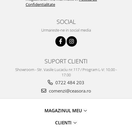
Truse / Kituri Ceasornicar
Confidentialitate
SOCIAL
Urmareste-ne in social media
SUPORT CLIENTI
Showroom - Str. Vasile Lucaciu nr.117 / Program L-V: 10.00 -
17.00
0722 484 203
comenzi@ceasora.ro
MAGAZINUL MEU
CLIENTI