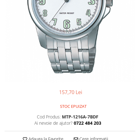
Pensete
Scule Speciale
Ceasuri Daniel Klein
Ceasuri Lorus
Perii
Suporti de Lucru
Ceasuri Q&Q
Scule de Mana
Surubelnite fine
Ceasuri Reflex
Turnare, Lipire, Finisare
Truse / Kituri Ceasornicar
Unisex
157,70 Lei
STOC EPUIZAT
Cod Produs:
MTP-1216A-7BDF
Ai nevoie de ajutor?
0722 484 203
Adauga la Favorite
Cere informatii