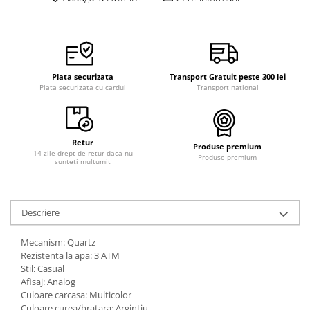
Plata securizata
Transport Gratuit peste 300 lei
Plata securizata cu cardul
Transport national
Retur
Produse premium
14 zile drept de retur daca nu
Produse premium
sunteti multumit
Descriere
Mecanism: Quartz
Rezistenta la apa: 3 ATM
Stil: Casual
Afisaj: Analog
Culoare carcasa: Multicolor
Culoare curea/bratara: Argintiu