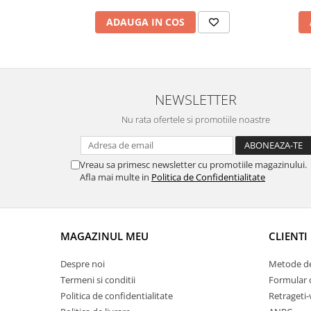
Chei Pendula
ADAUGA IN COS
Clesti Miniatura
Curatare si Intretinere
Cutii Pastrare Ceasuri
NEWSLETTER
Dispozitive Bratari si Curele
Nu rata ofertele si promotiile noastre
Dispozitive Capace Ceas
Extractoare Indicatoare
Lupe, Dispozitive Optice
Vreau sa primesc newsletter cu promotiile magazinului.
Afla mai multe in
Politica de Confidentialitate
Mecanisme Ceas
Pensete
Piese Ceasuri
MAGAZINUL MEU
CLIENTI
Scule Speciale
Despre noi
Metode de
Suporti de Lucru
Termeni si conditii
Formular 
Surubelnite fine
Politica de confidentialitate
Retrageti-