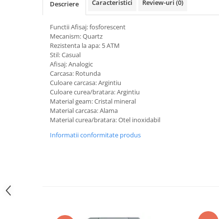
Caracteristici
Review-uri
(0)
Descriere
Curele cauciuc
Curele Garmin
Functii Afisaj: fosforescent
Mecanism: Quartz
Curele metalice
Rezistenta la apa: 5 ATM
Curele militare
Stil: Casual
Afisaj: Analogic
Curele piele
Carcasa: Rotunda
Culoare carcasa: Argintiu
Curele Samsung Watch
Culoare curea/bratara: Argintiu
Curele textile
Material geam: Cristal mineral
Material carcasa: Alama
Handmade / Bijutieri
Material curea/bratara: Otel inoxidabil
Abrazive
Informatii conformitate produs
Ciocane Miniatura
Clesti Miniatura
Curatare Bijuterii
Dispozitive Bratari
Dispozitive Inele
Dispozitive Margelit