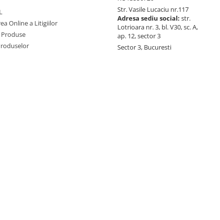
Str. Vasile Lucaciu nr.117
L
Adresa sediu social:
str.
ea Online a Litigiilor
Lotrioara nr. 3, bl. V30, sc. A,
 Produse
ap. 12, sector 3
Produselor
Sector 3, Bucuresti