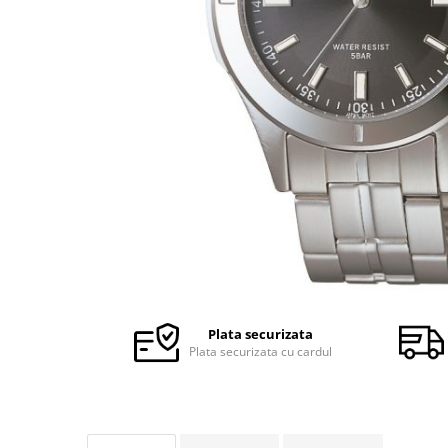
Ceasuri Police
Ceasuri Q&Q
Ceasuri Q&Q Attractive
Ceasuri Reflex
Ceasuri Sekonda
Ceasuri Timberland
Dama
Ceasuri Accurist
Ceasuri Casio
Ceasuri Daniel Klein
Ceasuri Lorus
Ceasuri Q&Q
Ceasuri Reflex
Plata securizata
Unisex
Plata securizata cu cardul
Curele Ceasuri
Curele Apple Watch
Curele Casio