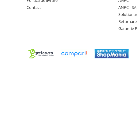
Politica de livrare
ANPC
Truse / Kituri Ceasornicar
Contact
ANPC - SA
Solutionar
Returnare
Garantie 