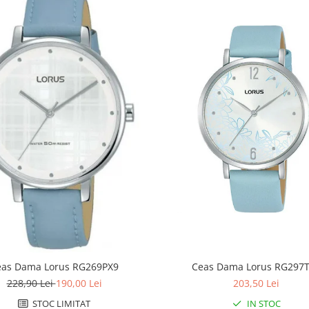
eas Dama Lorus RG269PX9
Ceas Dama Lorus RG297
228,90 Lei
190,00 Lei
203,50 Lei
STOC LIMITAT
IN STOC