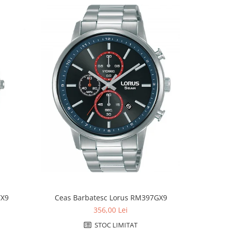
NOU
TX9
Ceas Barbatesc Lorus RM397GX9
Ceas B
356,00 Lei
STOC LIMITAT