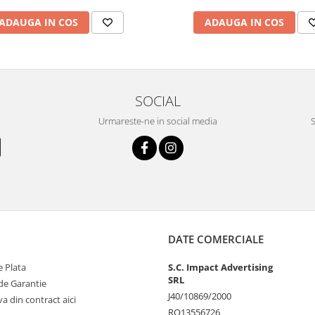
ADAUGA IN COS
ADAUGA IN COS
SOCIAL
Urmareste-ne in social media
S
DATE COMERCIALE
 Plata
S.C. Impact Advertising
SRL
de Garantie
J40/10869/2000
va din contract aici
RO13556726