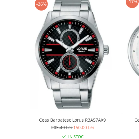
-17%
-26%
Fierastraie / Panze
Mandrine si Burghie
Menghine
Modelarea Metalului
Nicovale si Suporti
Pensete
Perii
Scule de Mana
Turnare, Lipire, Finisare
PROMOTII Curele Apple Watch
PROMOTII Curele Garmin
PROMOTII Scule Bijutier
PROMOTII Scule Ceasornicar
Ceas Barbatesc Lorus R3A57AX9
C
203,40 Lei
150,00 Lei
Scule si Accesorii Ceasuri
Catarame curea
IN STOC