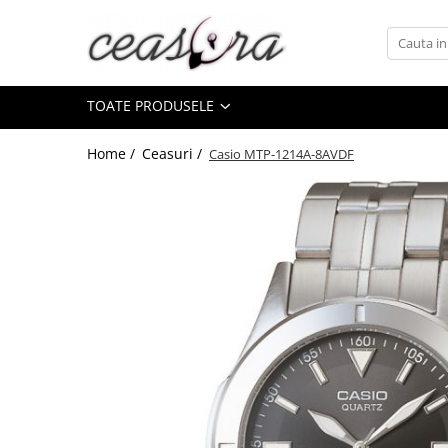
Toate Produsele
TOATE PRODUSELE
Baterii
AA, AAA, 9V
Home /
Ceasuri /
Casio MTP-1214A-8AVDF
Accesorii baterii
Auditive
Butoni
CR 3V
Ceasuri
Barbatesti
Ceasuri Accurist
Ceasuri Casio
Ceasuri Daniel Klein
Ceasuri Lorus