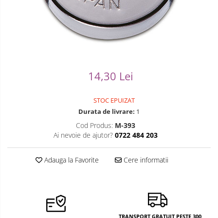
Ceasuri Casio
Modelarea Metalului
Pensete
Ceasuri Daniel Klein
Nicovale si Suporti
Piese Ceasuri
Ceasuri Lorus
Pensete
Scule Speciale
Ceasuri Q&Q
Ceasuri Reflex
Perii
Suporti de Lucru
14,30 Lei
Unisex
Scule de Mana
Surubelnite fine
STOC EPUIZAT
Turnare, Lipire, Finisare
Truse / Kituri Ceasornicar
Durata de livrare:
1
Cod Produs:
M-393
Ai nevoie de ajutor?
0722 484 203
Adauga la Favorite
Cere informatii
TRANSPORT GRATUIT PESTE 300