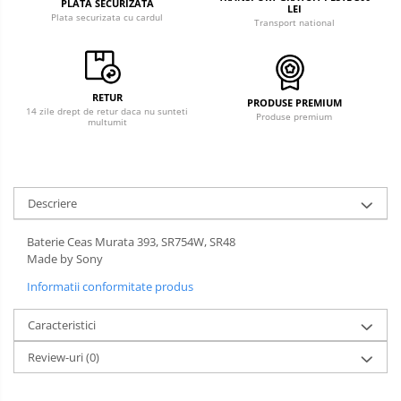
PLATA SECURIZATA
LEI
Plata securizata cu cardul
Transport national
RETUR
PRODUSE PREMIUM
14 zile drept de retur daca nu sunteti
Produse premium
multumit
Descriere
Baterie Ceas Murata 393, SR754W, SR48
Made by Sony
Informatii conformitate produs
Caracteristici
Review-uri
(0)