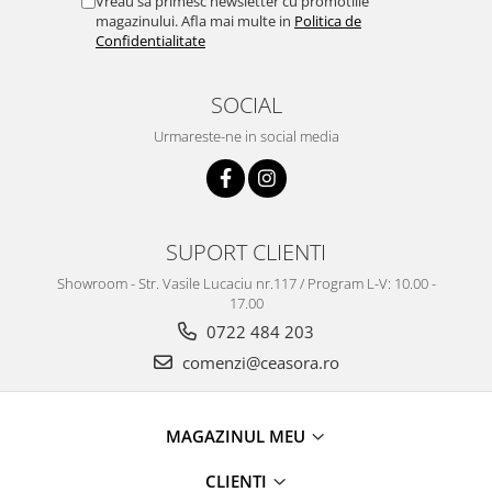
Ceasuri Police
Vreau sa primesc newsletter cu promotiile
magazinului. Afla mai multe in
Politica de
Ceasuri Q&Q
Confidentialitate
Ceasuri Q&Q Attractive
Ceasuri Reflex
SOCIAL
Ceasuri Sekonda
Urmareste-ne in social media
Ceasuri Timberland
Dama
Ceasuri Accurist
Ceasuri Casio
SUPORT CLIENTI
Ceasuri Daniel Klein
Showroom - Str. Vasile Lucaciu nr.117 / Program L-V: 10.00 -
Ceasuri Lorus
17.00
Ceasuri Q&Q
0722 484 203
Ceasuri Reflex
comenzi@ceasora.ro
Unisex
Curele Ceasuri
MAGAZINUL MEU
Curele Apple Watch
Curele Casio
CLIENTI