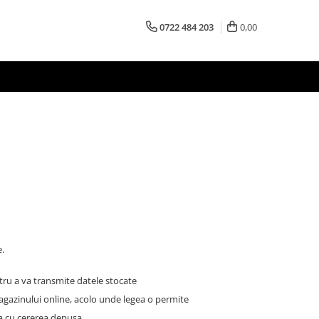
0722 484 203
0,00
e.
tru a va transmite datele stocate
gazinului online, acolo unde legea o permite
ra cu cererea depusa.