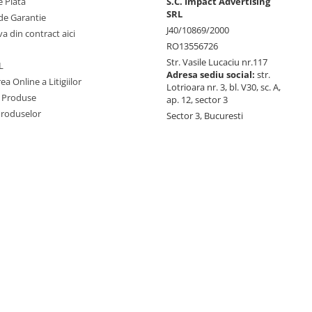
 Plata
S.C. Impact Advertising
SRL
de Garantie
J40/10869/2000
va din contract aici
RO13556726
Str. Vasile Lucaciu nr.117
L
Adresa sediu social:
str.
ea Online a Litigiilor
Lotrioara nr. 3, bl. V30, sc. A,
 Produse
ap. 12, sector 3
Produselor
Sector 3, Bucuresti