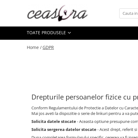
Toate Produsele
TOATE PRODUSELE
Baterii
AA, AAA, 9V
Home /
GDPR
Accesorii baterii
Auditive
Butoni
CR 3V
Ceasuri
Drepturile persoanelor fizice cu p
Barbatesti
Ceasuri Accurist
Conform Regulamentului de Protectie a Datelor cu Caracter 
Mai jos aveti la dispozitie o serie de linkuri pentru a va put
Ceasuri Casio
Solicita datele stocate
- Aceasta optiune presupune compl
Ceasuri Daniel Klein
Solicita sergerea datelor stocate
- Acest drept, referit si
Ceasuri Lorus
Dupa completarea formularului specific, cererea va fi inregi