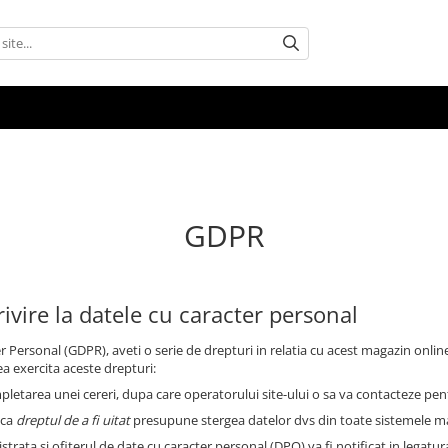
GDPR
rivire la datele cu caracter personal
Personal (GDPR), aveti o serie de drepturi in relatia cu acest magazin onlin
ea exercita aceste drepturi:
etarea unei cereri, dupa care operatorului site-ului o sa va contacteze pen
 ca
dreptul de a fi uitat
presupune stergea datelor dvs din toate sistemele ma
strata si ofiterul de date cu caracter personal (DPO) va fi notificat in legatu