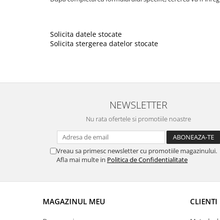
Ceasuri Police
Ceasuri Q&Q
Ceasuri Q&Q Attractive
Solicita datele stocate
Ceasuri Reflex
Solicita stergerea datelor stocate
Ceasuri Sekonda
Ceasuri Timberland
Dama
Ceasuri Accurist
NEWSLETTER
Ceasuri Casio
Ceasuri Daniel Klein
Nu rata ofertele si promotiile noastre
Ceasuri Lorus
Ceasuri Q&Q
Vreau sa primesc newsletter cu promotiile magazinului.
Ceasuri Reflex
Afla mai multe in
Politica de Confidentialitate
Unisex
Curele Ceasuri
Curele Apple Watch
MAGAZINUL MEU
CLIENTI
Curele Casio