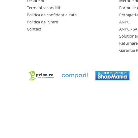
Despre noi
Metode de
Curele cauciuc
Termeni si conditii
Formular 
Curele Garmin
Politica de confidentialitate
Retrageti-
Politica de livrare
ANPC
Curele metalice
Contact
ANPC - SA
Curele militare
Solutionar
Curele piele
Returnare
Garantie 
Curele Samsung Watch
Curele textile
Handmade / Bijutieri
Abrazive
Ciocane Miniatura
Clesti Miniatura
Curatare Bijuterii
Dispozitive Bratari
Dispozitive Inele
Dispozitive Margelit