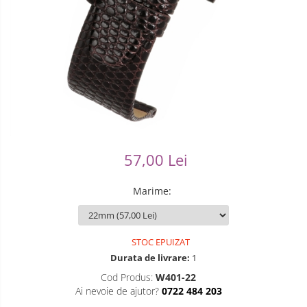
Ceasuri Casio
Modelarea Metalului
Pensete
Ceasuri Daniel Klein
Nicovale si Suporti
Piese Ceasuri
Ceasuri Lorus
Pensete
Scule Speciale
Ceasuri Q&Q
Ceasuri Reflex
Perii
Suporti de Lucru
Unisex
Scule de Mana
Surubelnite fine
Turnare, Lipire, Finisare
Truse / Kituri Ceasornicar
57,00 Lei
Marime
:
STOC EPUIZAT
Durata de livrare:
1
Cod Produs:
W401-22
Ai nevoie de ajutor?
0722 484 203