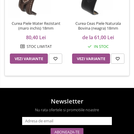
Curea Piele Water Rezistant
Curea Ceas Piele Naturala
(maro inchis) 18mm
Bovina (neagra) 18mm
80,40 Lei
de la 61,00 Lei
STOC LIMITAT
IN STOC
VEZI VARIANTE
VEZI VARIANTE
Newsletter
Nu rata ofertele si promotiile noastre