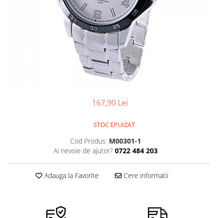
Ceasuri Police
Ceasuri Q&Q
Ceasuri Q&Q Attractive
Ceasuri Reflex
Ceasuri Sekonda
Ceasuri Timberland
Dama
Ceasuri Accurist
167,90 Lei
Ceasuri Casio
Ceasuri Daniel Klein
STOC EPUIZAT
Ceasuri Lorus
Cod Produs:
M00301-1
Ceasuri Q&Q
Ai nevoie de ajutor?
0722 484 203
Ceasuri Reflex
Unisex
Adauga la Favorite
Cere informatii
Curele Ceasuri
Curele Apple Watch
Curele Casio