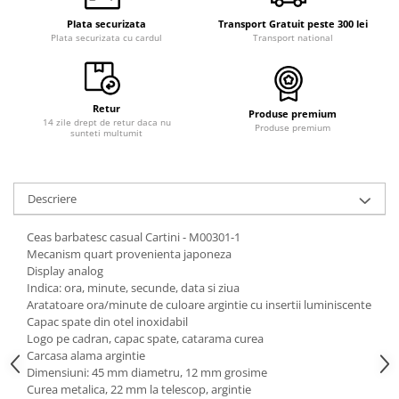
Curele cauciuc
Plata securizata
Transport Gratuit peste 300 lei
Plata securizata cu cardul
Transport national
Curele Garmin
Curele metalice
Curele militare
Retur
Produse premium
Curele piele
14 zile drept de retur daca nu
Produse premium
sunteti multumit
Curele Samsung Watch
Curele textile
Descriere
Handmade / Bijutieri
Abrazive
Ceas barbatesc casual Cartini - M00301-1
Mecanism quart provenienta japoneza
Ciocane Miniatura
Display analog
Clesti Miniatura
Indica: ora, minute, secunde, data si ziua
Aratatoare ora/minute de culoare argintie cu insertii luminiscente
Curatare Bijuterii
Capac spate din otel inoxidabil
Logo pe cadran, capac spate, catarama curea
Dispozitive Bratari
Carcasa alama argintie
Dispozitive Inele
Dimensiuni: 45 mm diametru, 12 mm grosime
Curea metalica, 22 mm la telescop, argintie
Dispozitive Margelit