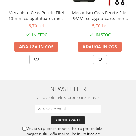
Chei Pendula
Mecanism Ceas Perete Filet
Mecanism Ceas Perete Filet
Clesti Miniatura
13mm, cu agatatoare, mers
9MM, cu agatatoare, mers
continuu, repere incluse
continuu, repere incluse
Curatare si Intretinere
6,70 Lei
5,70 Lei
Cutii Pastrare Ceasuri
IN STOC
IN STOC
Dispozitive Bratari si Curele
ADAUGA IN COS
ADAUGA IN COS
Dispozitive Capace Ceas
Extractoare Indicatoare
Lupe, Dispozitive Optice
Mecanisme Ceas
NEWSLETTER
Pensete
Nu rata ofertele si promotiile noastre
Piese Ceasuri
Scule Speciale
Suporti de Lucru
Surubelnite fine
Vreau sa primesc newsletter cu promotiile
magazinului. Afla mai multe in
Politica de