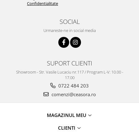
Truse / Kituri Ceasornicar
Confidentialitate
SOCIAL
Urmareste-ne in social media
SUPORT CLIENTI
Showroom - Str. Vasile Lucaciu nr.117 / Program L-V: 10.00 -
17.00
0722 484 203
comenzi@ceasora.ro
MAGAZINUL MEU
CLIENTI