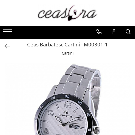
Toate Produsele
Baterii
AA, AAA, 9V
Ceas Barbatesc Cartini - M00301-1
Accesorii baterii
Cartini
Auditive
Butoni
CR 3V
Ceasuri
Barbatesti
Ceasuri Accurist
Ceasuri Casio
Ceasuri Daniel Klein
Ceasuri Lorus