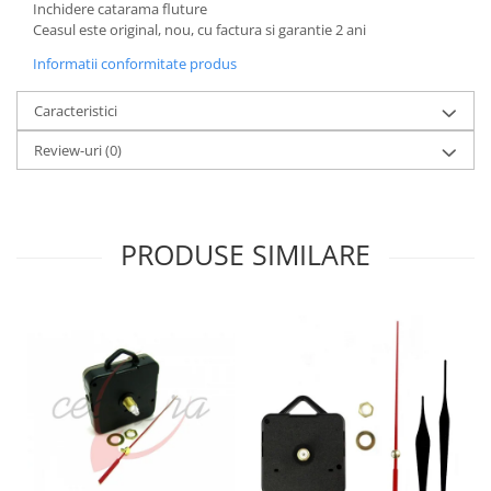
Inchidere catarama fluture
Fierastraie / Panze
Ceasul este original, nou, cu factura si garantie 2 ani
Mandrine si Burghie
Informatii conformitate produs
Menghine
Caracteristici
Modelarea Metalului
Review-uri
(0)
Nicovale si Suporti
Pensete
Perii
PRODUSE SIMILARE
Scule de Mana
Turnare, Lipire, Finisare
PROMOTII Curele Apple Watch
PROMOTII Curele Garmin
PROMOTII Scule Bijutier
PROMOTII Scule Ceasornicar
Scule si Accesorii Ceasuri
Catarame curea